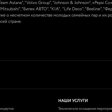
Team Astana", "Volvo Group", "Johnson & Johnson", «Pepsi Co», 
"Mitsubishi", "Бипек АВТО", "KIA", "Life Deco", "Beeline", 
уже о несчетном количестве молодых семейных пар и их р
всей стране.
НАШИ УСЛУГИ
онцертов
Техническое оснащение меропри