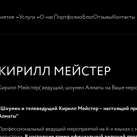
иятия
Услуги
О нас
Портфолио
Блог
Отзывы
Контакты
КИРИЛЛ МЕЙСТЕР
Кирилл Мейстер( ведущий, шоумен Алматы на Ваше меро
“Шоумен и телеведущий Кирилл Мейстер – настоящий пр
Алматы"
Профессиональный ведущий мероприятий на 4-х языках с м
индустрии.
В настоящее время официальный ведущий про