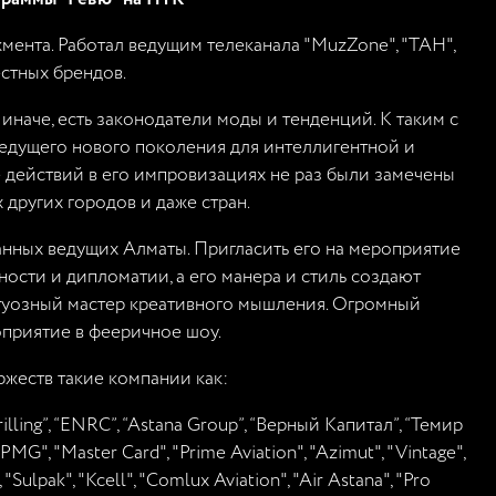
нта. Работал ведущим телеканала "MuzZone", "ТАН",
естных брендов.
иначе, есть законодатели моды и тенденций. К таким с
 ведущего нового поколения для интеллигентной и
 действий в его импровизациях не раз были замечены
других городов и даже стран.
ванных ведущих Алматы. Пригласить его на мероприятие
ости и дипломатии, а его манера и стиль создают
ртуозный мастер креативного мышления. Огромный
приятие в фееричное шоу.
жеств такие компании как:
rilling”, “ENRC”, “Astana Group”, “Верный Капитал”, “Темир
KPMG", "Master Card", "Prime Aviation", "Azimut", "Vintage",
"Sulpak", "Kcell", "Comlux Aviation", "Air Astana", "Pro