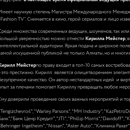
Имеет научную степень Магистра Международного Менеджме
"Fashion TV”. Снимается в кино, герой сериалов и лицо изв
Среди множества современных ведущих, шоуменов, так или 
большой уверенностью можно отнести
Кирилла Мейстер
,
интеллектуальной аудитории. Яркая подача и широкое поле
самой искушенной публикой не только Алматы, но и многих 
Кирилл Мейстер
по праву входит в топ-10 самых востребо
–это престижно. Кирилл является олицетворением элегантн
безупречное качество. Он автор нестандартных идей и ви
опыт за плечами помогает Кириллу превращать любое меро
Ему доверили проведение своих важных мероприятий и тор
"Tengizchevroil", "Warley Parsons", "MH Industry", "KazPetroD
Банк","Банк Ценр Кредит", "JTI", "Phillip Morris","Davidoff", "
"Behringer Ingelheim", "Nissan", "Aster Auto", "Клиника Рахат", 